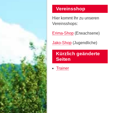
Vereinsshop
Hier kommt Ihr zu unseren
Vereinsshops:
Erima-Shop
(Erwachsene)
Jako-Shop
(Jugendliche)
Kürzlich geänderte
Seiten
Trainer